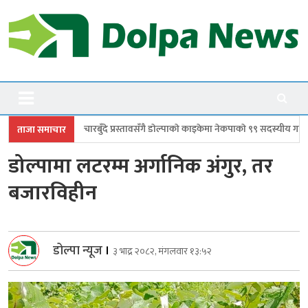
Skip
to
content
Dolpanews
Online Photo News Portal
ँदे प्रस्तावसँगै डाेल्पाकाे काइकेमा नेकपाकाे ९९ सदस्यीय गाउँ समिति गठन
डोल्पाम
ताजा समाचार
डोल्पामा लटरम्म अर्गानिक अंगुर, तर
बजारविहीन
डोल्पा न्यूज
।
३ भाद्र २०८२, मंगलवार १३:५२