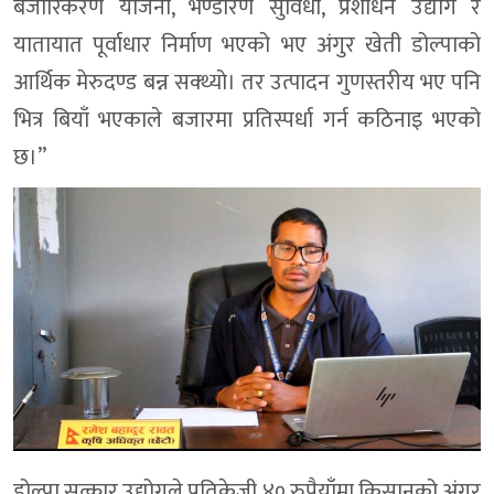
बजारिकरण योजना, भण्डारण सुविधा, प्रशोधन उद्योग र
यातायात पूर्वाधार निर्माण भएको भए अंगुर खेती डोल्पाको
आर्थिक मेरुदण्ड बन्न सक्थ्यो। तर उत्पादन गुणस्तरीय भए पनि
भित्र बियाँ भएकाले बजारमा प्रतिस्पर्धा गर्न कठिनाइ भएको
छ।”
डोल्पा सत्कार उद्योगले प्रतिकेजी ४० रुपैयाँमा किसानको अंगुर