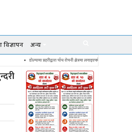
 विज्ञापन
अन्य
डोल्पामा प्रहरीद्वारा पाँच रोपनी क्षेत्रमा लगाइएको गाँजाका बोट नष्ट
जगदुल्ला
न्दरी