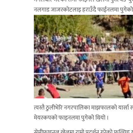
नलगाड जाजरकाेटलाइ हराउँदै फाईनलमा पुगेको
त्यस्तै ठुलीभेरि नगरपालिका माझफालकाे यार्सा स्पोर
मेयरकपकाे फाइनलमा पुगेको थियो ।
सेमीफाइनल खेलमा राम्रो प्रदर्शन गरेको फुल्च