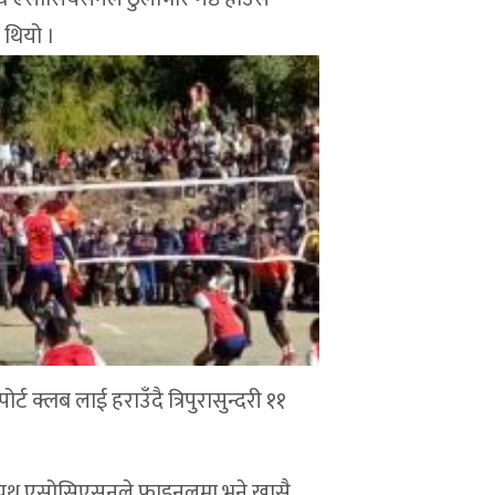
 थियो ।
्ट क्लब लाई हराउँदै त्रिपुरासुन्दरी ११
िङ युथ एसोसिएसनले फाइनलमा भने खासै