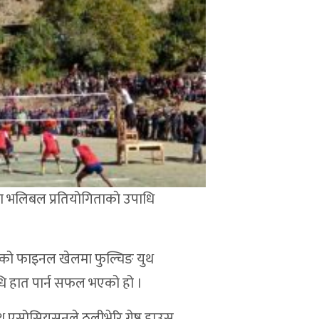
ल्ला भलिबल प्रतियोगिताकाे उपाधि
भएको फाइनल खेलमा फुल्चिङ युथ
ाधि हात पार्न सफल भएको हो ।
 एसोसियसनले ठुलीभेरि गेष्ठ हाउस