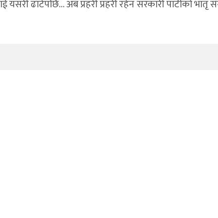
ई यसरी ढाँटेपछि… अब प्रहरी प्रहरी रहेन सरकारी पार्टीको भातृ 