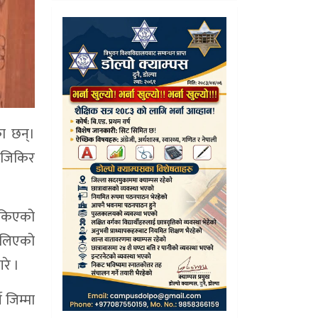
का छन्।
ो जिकिर
 सकिएको
मा लिएको
रे ।
े जिम्मा