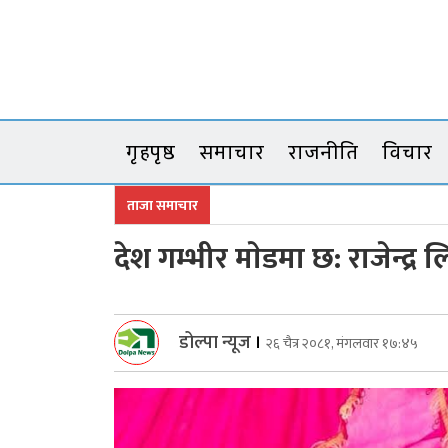
Skip
to
content
गृहपृष्ठ
समाचार
राजनीति
विचार
ताजा समाचार
देश गम्भीर माेडमा छ: राजेन्द्र
डोल्पा न्यूज
।
२६ चैत्र २०८१, मंगलवार १७:४५