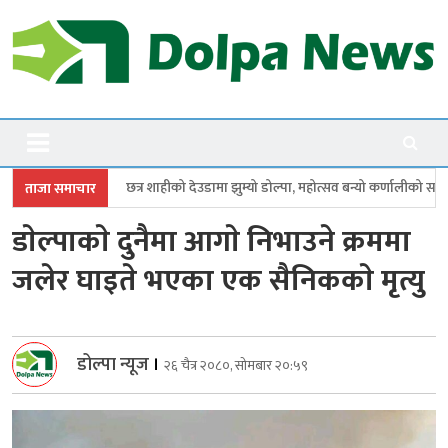
Skip
to
content
Dolpanews
Online Photo News Portal
ाहीको देउडामा झुम्यो डोल्पा, महोत्सव बन्यो कर्णालीको सांगीतिक उत्सव
त्रिपुरास
ताजा समाचार
डाेल्पाकाे दुनैमा आगाे निभाउने क्रममा
जलेर घाइते भएका एक सैनिककाे मृत्यु
डोल्पा न्यूज
।
२६ चैत्र २०८०, सोमबार २०:५९