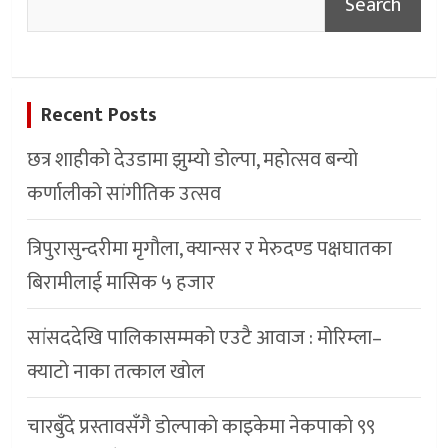
Search
Recent Posts
छत्र शाहीको देउडामा झुम्यो डोल्पा, महोत्सव बन्यो
कर्णालीको सांगीतिक उत्सव
त्रिपुरासुन्दरीमा मृगौला, क्यान्सर र मेरुदण्ड पक्षघातका
बिरामीलाई मासिक ५ हजार
सांसददेखि पालिकासम्मको एउटै आवाज : मोरिम्ला–
क्याटो नाका तत्काल खोल
चारबुँदे प्रस्तावसँगै डाेल्पाकाे काइकेमा नेकपाकाे ९९