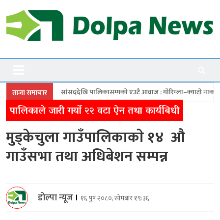
Skip
to
content
Dolpanews
Online Photo News Portal
ददेखि पालिकासम्मको एउटै आवाज : मोरिम्ला–क्याटो नाका तत्काल खोल
चारबुँद
ताजा समाचार
पालिकाले जारी गर्याे २२ वटा ऐन तथा कार्यबिधी
मुड्केचुला गाउँपालिकाकाे १४ औ
गाउँसभा तथा अधिबेशन सम्पन्न
डोल्पा न्यूज
।
१६ पुष २०८०, सोमबार १९:३६