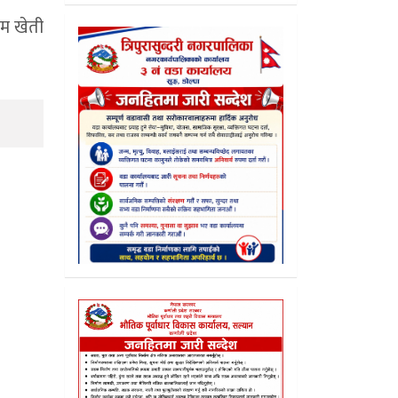
िम खेती