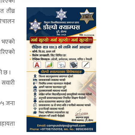
 गरिएको
 तीव्र
रिचालन
यु भएको
 गरिएको
ो छ ।
ा सवारी
३०५ जना
सहायता