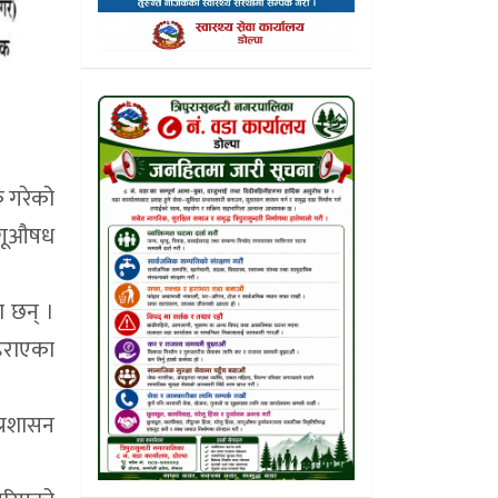
क गरेको
लागूऔषध
ा छन् ।
 हराएका
प्रशासन