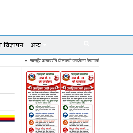
 विज्ञापन
अन्य
चारबुँदे प्रस्तावसँगै डाेल्पाकाे काइकेमा नेकपाकाे ९९ सदस्यीय गाउँ समिति गठन