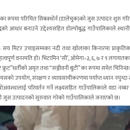
्पदाका रूपमा परिचित सिबक्थोर्न (डालेचुक)काे जुस उत्पादन शुरु गर
ृद्धिको आधार बनाउने उद्देश्यसहित डोल्पोबुद्ध गाउँपालिकाले स्थानी
५ सय मिटर उचाइसम्मका नदी तथा खोलाका किनारमा प्राकृतिक
महत्वपूर्ण वनस्पति हो। भिटामिन ‘सी’, ओमेगा–३, ६, ७ र ९ लगायत
्रुट”धर्तीको अमृत तथा “सञ्जीवनी बुटी” का रूपमा समेत चिनिन्छ
को उपयोग, संरक्षण र व्यावसायीकरणमा पर्याप्त ध्यान नपुग्दा 
अवस्थालाई परिवर्तन गर्ने लक्ष्यसहित गाउँपालिकाले वडा नम्बर
ा गरी जुस उत्पादनको सुरुवात गरेको गाउँपालिकाले जनाएकाे छ।