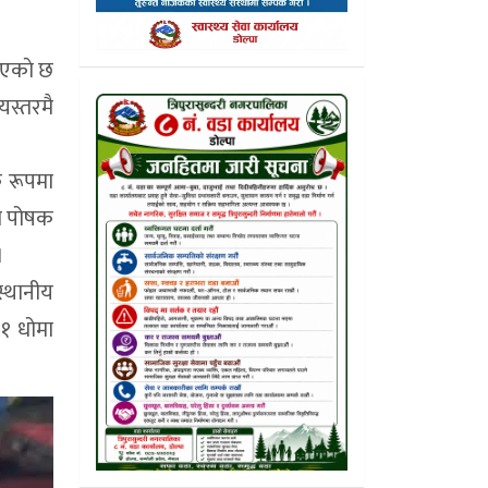
िएकाे छ
यस्तरमै
 रूपमा
का पोषक
।
स्थानीय
 १ धोमा