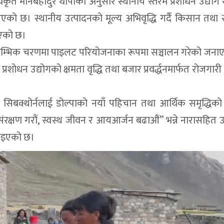
िकृत मानबहादुर थापाका अनुसार स्थानीय स्तरमै प्रशोधन उद्योग 
िएको छ। स्थानीय उत्पादनको मूल्य अभिवृद्धि गर्दै किसान तथा 
रिएको छ।
 प्रारम्भिक चरणमा पाइलट परियोजनाका रूपमा सञ्चालन गरेको जन
प्रशोधन उद्योगको क्षमता वृद्धि तथा बजार प्रवर्द्धनमार्फत रोजगारी
दै सिबक्थोर्नलाई डोल्पाको नयाँ पहिचान तथा आर्थिक समृद्धि
रक्षण गरौं, स्वस्थ जीवन र आयआर्जन बढाऔं” भन्ने नारासहित उ
नाइएको छ।