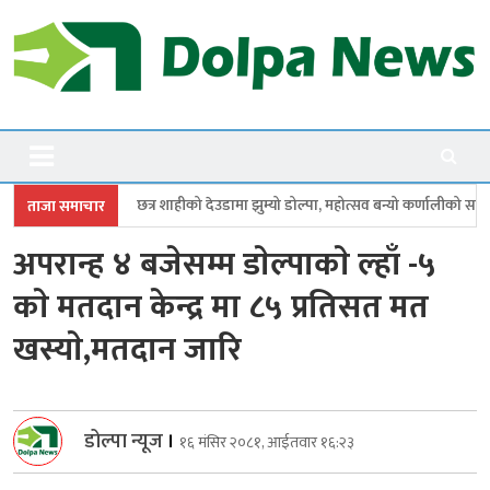
Skip
to
content
Dolpanews
Online Photo News Portal
 शाहीको देउडामा झुम्यो डोल्पा, महोत्सव बन्यो कर्णालीको सांगीतिक उत्सव
त्रिपुरा
ताजा समाचार
अपरान्ह ४ बजेसम्म डाेल्पाकाे ल्हाँ -५
काे मतदान केन्द्र मा ८५ प्रतिसत मत
खस्याे,मतदान जारि
डोल्पा न्यूज
।
१६ मंसिर २०८१, आईतवार १६:२३