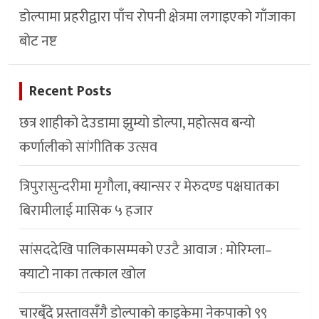
डोल्पामा प्रहरीद्वारा पाँच रोपनी क्षेत्रमा लगाइएको गाँजाका
बोट नष्ट
Recent Posts
छत्र शाहीको देउडामा झुम्यो डोल्पा, महोत्सव बन्यो
कर्णालीको सांगीतिक उत्सव
त्रिपुरासुन्दरीमा मृगौला, क्यान्सर र मेरुदण्ड पक्षघातका
बिरामीलाई मासिक ५ हजार
सांसददेखि पालिकासम्मको एउटै आवाज : मोरिम्ला–
क्याटो नाका तत्काल खोल
चारबुँदे प्रस्तावसँगै डाेल्पाकाे काइकेमा नेकपाकाे ९९