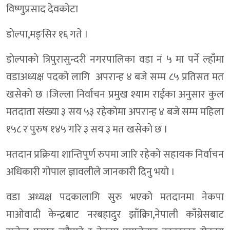
विष्णुप्रसाद देवकोटा
डाेल्पा,मङ्सिर १६ गते ।
डाेल्पाकाे त्रिपुरासुन्दरी नगरपालिका वडा नं ५ मा पर्ने ल्हाँमा
वडाअध्यक्ष पदकाे लागि अपरान्ह ४ बजे सम्म ८५ प्रतिसत मत
खसेकाे छ ।जिल्ला निर्वाचन प्रमुख श्याम राईका अनुसार कुल
मतदाता संख्या ३ सय ५३ रहेकाेमा अपरान्ह ४ बजे सम्म महिला
१५८ र पुरुष १४५ गरि ३ सय ३ मत खसेकाे छ ।
मतदान प्रक्रिया शान्तिपुर्ण रुपमा जारि रहेकाे सहायक निर्वाचन
अधिकारी गाेपाल ज्ञावलीले जानकारी दिनु भयाे ।
वडा अध्यक्ष पदकालागि सुरु भएको मतदानमा नेकपा
माओवादी केन्द्रबाट नरबहादुर झाँक्रिा,नेपाली काँग्रेसबाट