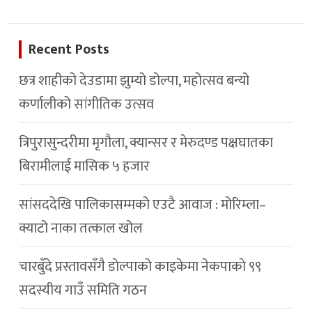
Recent Posts
छत्र शाहीको देउडामा झुम्यो डोल्पा, महोत्सव बन्यो
कर्णालीको सांगीतिक उत्सव
त्रिपुरासुन्दरीमा मृगौला, क्यान्सर र मेरुदण्ड पक्षघातका
बिरामीलाई मासिक ५ हजार
सांसददेखि पालिकासम्मको एउटै आवाज : मोरिम्ला–
क्याटो नाका तत्काल खोल
चारबुँदे प्रस्तावसँगै डाेल्पाकाे काइकेमा नेकपाकाे ९९
सदस्यीय गाउँ समिति गठन