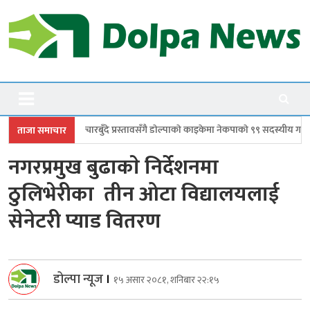
Skip
to
content
Dolpanews
Online Photo News Portal
ँदे प्रस्तावसँगै डाेल्पाकाे काइकेमा नेकपाकाे ९९ सदस्यीय गाउँ समिति गठन
डोल्पामा
ताजा समाचार
नगरप्रमुख बुढाकाे निर्देशनमा
ठुलिभेरीका तीन ओटा विद्यालयलाई
सेनेटरी प्याड वितरण
डोल्पा न्यूज
।
१५ असार २०८१, शनिबार २२:१५