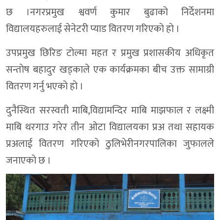
छ ।नगरप्रमुख श्ववर्ण कुमार बुढाकाे निर्देशनमा
विद्यालयहरुलाई सेनेटरी प्याड वितरण गरिएकाे हाे ।
उपप्रमुख छिरिङ टाेल्मा महत र प्रमुख प्रशासकीय अधिकृत
सन्ताेष बहादुर खड्काले एक कार्यक्रमका बीच उक्त सामाग्री
वितरण गर्नु भएकाे हाे ।
दुनैस्थित सरस्वती माबि,विद्यामन्दिर माबि माझफाल र लक्ष्मी
माबि थरगाउ गरेर तीन ओटा विद्यालयका प्रअ तथा सहायक
प्रअलाई वितरण गरिएकाे ठुलिभेरीनगरपालिका जुफालले
जनाएकाे छ ।