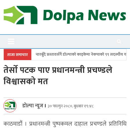
Skip
to
content
Dolpanews
Online Photo News Portal
ुँदे प्रस्तावसँगै डाेल्पाकाे काइकेमा नेकपाकाे ९९ सदस्यीय गाउँ समिति गठन
डोल्पाम
ताजा समाचार
तेर्साे पटक पाए प्रधानमन्त्री प्रचण्डले
विश्वासको मत
डोल्पा न्यूज
।
३० फाल्गुन २०८०, बुधबार १९:४८
काठमाडौं । प्रधानमन्त्री पुष्पकमल दाहाल प्रचण्डले प्रतिनिधि