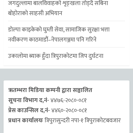
जगदुल्लामा बालविवाहको शृङ्खला तोड्दै सबिना
बोहोराको साहसी अभियान
डाेल्पा काइकेकाे घुम्ती सेवा, सामाजिक सुरक्षा भत्ता
नवीकरण काठमाडौं–नेपालगञ्जमा पनि गरिने
उकालोमा ब्याक हुँदा त्रिपुराकोटमा जिप दुर्घटना
ऋतम्भरा मिडिया कम्पनी द्वारा सञ्चालित
सूचना विभाग द,नं-
४४७६-२०८०-०८१
प्रेस काउन्सिल द,नं-
४४६०-२०८०-०८१
प्रधान कार्यालयः
त्रिपुरासुन्दरी नपा-१ त्रिपुराकाेटबवजार