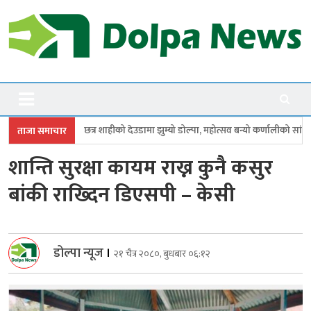
Skip
to
content
Dolpanews
Online Photo News Portal
ाहीको देउडामा झुम्यो डोल्पा, महोत्सव बन्यो कर्णालीको सांगीतिक उत्सव
त्रिपुरास
ताजा समाचार
शान्ति सुरक्षा कायम राख्न कुनै कसुर
बांकी राख्दिन डिएसपी – केसी
डोल्पा न्यूज
।
२१ चैत्र २०८०, बुधबार ०६:१२