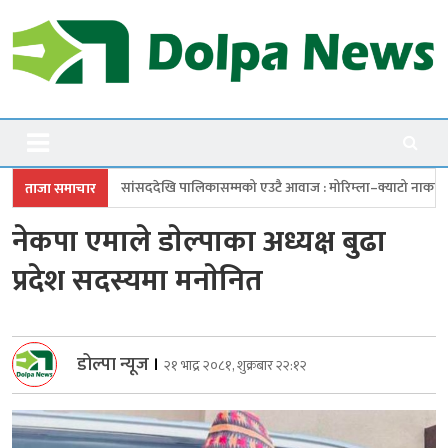
Skip
to
content
Dolpanews
Online Photo News Portal
देखि पालिकासम्मको एउटै आवाज : मोरिम्ला–क्याटो नाका तत्काल खोल
चारबुँदे 
ताजा समाचार
नेकपा एमाले डाेल्पाका अध्यक्ष बुढा
प्रदेश सदस्यमा मनाेनित
डोल्पा न्यूज
।
२१ भाद्र २०८१, शुक्रबार २२:१२