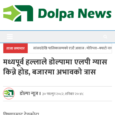
Skip
to
content
Dolpanews
Online Photo News Portal
ि पालिकासम्मको एउटै आवाज : मोरिम्ला–क्याटो नाका तत्काल खोल
चारबुँदे प्
ताजा समाचार
मध्यपूर्व हल्लाले डोल्पामा एलपी ग्यास
किन्ने होड, बजारमा अभावको त्रास
डोल्पा न्यूज
।
३० फाल्गुन २०८२, शनिबार २०:४८
विष्णुप्रसाद देवकोटा