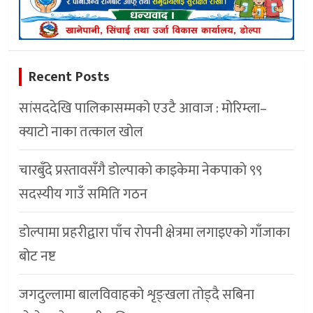
Recent Posts
सांसददेखि पालिकासम्मको एउटै आवाज : मोरिम्ला–
क्याटो नाका तत्काल खोल
चारबुँदे प्रस्तावसँगै डाेल्पाकाे काइकेमा नेकपाकाे ९९
सदस्यीय गाउँ समिति गठन
डोल्पामा प्रहरीद्वारा पाँच रोपनी क्षेत्रमा लगाइएको गाँजाका
बोट नष्ट
जगदुल्लामा बालविवाहको शृङ्खला तोड्दै सबिना