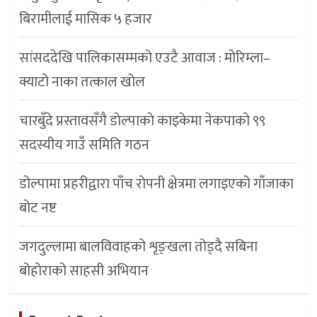
बिरामीलाई मासिक ५ हजार
सांसददेखि पालिकासम्मको एउटै आवाज : मोरिम्ला–
क्याटो नाका तत्काल खोल
चारबुँदे प्रस्तावसँगै डाेल्पाकाे काइकेमा नेकपाकाे ९९
सदस्यीय गाउँ समिति गठन
डोल्पामा प्रहरीद्वारा पाँच रोपनी क्षेत्रमा लगाइएको गाँजाका
बोट नष्ट
जगदुल्लामा बालविवाहको शृङ्खला तोड्दै सबिना
बोहोराको साहसी अभियान