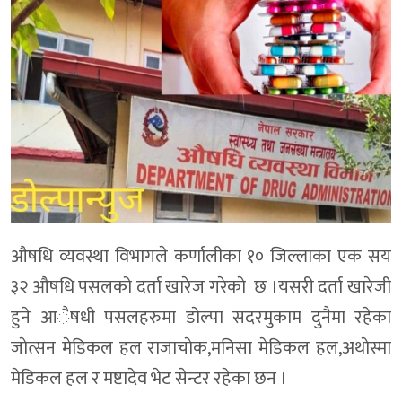
औषधि व्यवस्था विभागले कर्णालीका १० जिल्लाका एक सय
३२ औषधि पसलको दर्ता खारेज गरेकाे छ ।यसरी दर्ता खारेजी
हुने आैषधी पसलहरुमा डाेल्पा सदरमुकाम दुनैमा रहेका
जाेत्सन मेडिकल हल राजाचाेक,मनिसा मेडिकल हल,अथाेस्मा
मेडिकल हल र मष्टादेव भेट सेन्टर रहेका छन ।