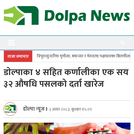
Skip
to
content
Dolpanews
Online Photo News Portal
ासुन्दरीमा मृगौला, क्यान्सर र मेरुदण्ड पक्षघातका बिरामीलाई मासिक ५ हजार
सांसदद
ताजा समाचार
डाेल्पाका ४ सहित कर्णालीका एक सय
३२ औषधि पसलको दर्ता खारेज
डोल्पा न्यूज
।
३ असार २०८३, बुधबार १५:०९