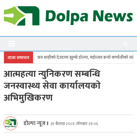
Skip
to
content
Dolpanews
Online Photo News Portal
शाहीको देउडामा झुम्यो डोल्पा, महोत्सव बन्यो कर्णालीको सांगीतिक उत्सव
त्रिपुरास
ताजा समाचार
आत्महत्या न्युनिकरण सम्बन्धि
जनस्वास्थ्य सेवा कार्यालयकाे
अभिमुखिकरण
डोल्पा न्यूज
।
३१ बैशाख २०८१, सोमबार २१:०६