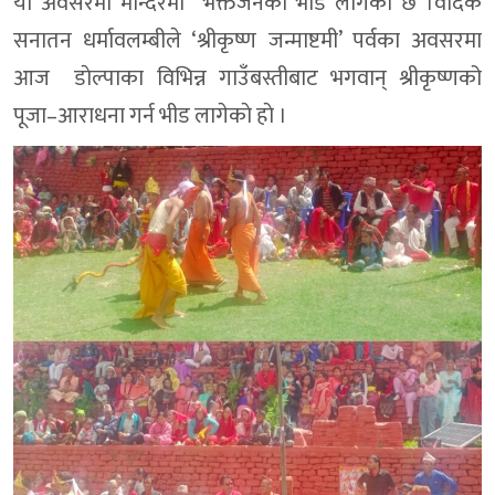
याे अवसरमा मन्दिरमा भक्तजनको भीड लागेको छ ।वैदिक
सनातन धर्मावलम्बीले ‘श्रीकृष्ण जन्माष्टमी’ पर्वका अवसरमा
आज डाेल्पाका विभिन्न गाउँबस्तीबाट भगवान् श्रीकृष्णको
पूजा–आराधना गर्न भीड लागेकाे हाे ।