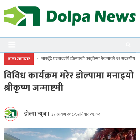
Skip
to
content
Dolpanews
Online Photo News Portal
प्रस्तावसँगै डाेल्पाकाे काइकेमा नेकपाकाे ९९ सदस्यीय गाउँ समिति गठन
डोल्पामा प्र
ताजा समाचार
विविध कार्यक्रम गरेर डाेल्पामा मनाइयो
श्रीकृष्ण जन्माष्टमी
डोल्पा न्यूज
।
३१ श्रावण २०८२, शनिबार १५:०२