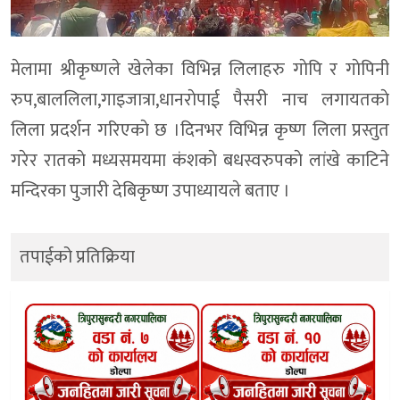
मेलामा श्रीकृष्णले खेलेका विभिन्न लिलाहरु गाेपि र गाेपिनी
रुप,बाललिला,गाइजात्रा,धानराेपाई पैसरी नाच लगायतकाे
लिला प्रदर्शन गरिएकाे छ ।दिनभर विभिन्न कृष्ण लिला प्रस्तुत
गरेर रातकाे मध्यसमयमा कंशकाे बधस्वरुपकाे लांखे काटिने
मन्दिरका पुजारी देबिकृष्ण उपाध्यायले बताए ।
तपाईको प्रतिक्रिया