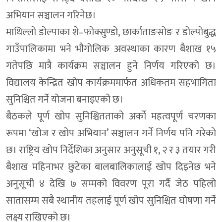
भेरी करिडोरको सडक पहिरो हटाएपछि सञ्चालनमा
अभियान सञ्चालन गरिनेछ।
भेरी करिडोरमा सुख्खा पहिरो, दुवैतर्फको यातायात ठप्प
माथिल्लो डोल्पाका शे–फोक्सुण्डो, छार्काताङसोङ र डोल्पोबुद्ध
५५ लाख ९० हजार नगद बरामद प्रकरण : स्रोत खुलेपछि यार्चा कारोबा
गाउँपालिकामा भने भौगोलिक अवस्थाका कारण बैशाख १५
गतेपछि मात्रै कार्यक्रम सञ्चालन हुने निर्णय गरिएको छ।
डोल्पोबुद्धमा स्वास्थ्य सेवाको ऐतिहासिक छलाङ : धोमा पहिलो संस्थाग
विद्यालय केन्द्रित खोप कार्यक्रममार्फत अधिकतम सहभागिता
एमाले डोल्पामा जिम्मेवारी हेरफेर : उपाध्यक्षमा नरबहादुर बुढा
सुनिश्चित गर्ने योजना बनाइएको छ।
डोल्पाको दुनैमा दोस्रो पर्यटन तथा सांस्कृतिक महोत्सव सुरु
बैठकले पूर्ण खोप सुनिश्चितताको अर्को महत्वपूर्ण चरणका
एमाले डोल्पाका सचिवालय सदस्य टेक शाहीद्वारा पार्टीका सबै जिम्मेव
रूपमा ‘खोज र खोप अभियान’ सञ्चालन गर्ने निर्णय पनि गरेको
नागरिकले सुरक्षा अनुभूति गर्ने वातावरण बनाउन नागरिक समाज डाेल्प
छ। राष्ट्रिय खोप निर्देशिका अनुसार अनुसूची १, २ र ३ तयार गरी
बैशाख महिनाभर छुटेका बालबालिकालाई खोप दिइनेछ भने
डोल्पाको पर्यटन र स्थानीय उत्पादनको ‘ब्रान्डिङ’ गर्न दोस्रो पर्यटन तथ
अनुसूची ४ देखि ७ सम्मको विवरण पूरा गर्दै जेठ पहिलो
भेरी करिडोरमा पहिरोको कहर:सडक अवरुद्ध,यात्रु अलपत्र,आयाेजना प्
सातासम्म सबै स्थानीय तहलाई पूर्ण खोप सुनिश्चित घोषणा गर्ने
ठूलीभेरीमा डिजिटल प्रणाली:अब हाजिरीमा औँठाछाप, सेवाप्रवाहमा ज
लक्ष्य राखिएको छ।