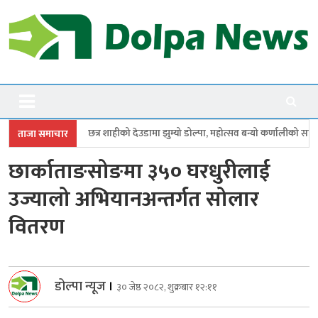
Skip
to
content
Dolpanews
Online Photo News Portal
ाहीको देउडामा झुम्यो डोल्पा, महोत्सव बन्यो कर्णालीको सांगीतिक उत्सव
त्रिपुरासु
ताजा समाचार
छार्काताङसोङमा ३५० घरधुरीलाई
उज्यालो अभियानअन्तर्गत सोलार
वितरण
डोल्पा न्यूज
।
३० जेष्ठ २०८२, शुक्रबार १२:११