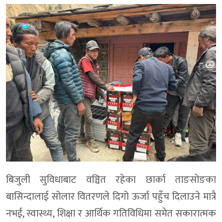
बिजुली सुविधाबाट वञ्चित रहेका छार्का ताङसोङका
बासिन्दालाई सोलार वितरणले दिगो ऊर्जा पहुँच दिलाउने मात्रै
नभई, स्वास्थ्य, शिक्षा र आर्थिक गतिविधिमा समेत सकारात्मक