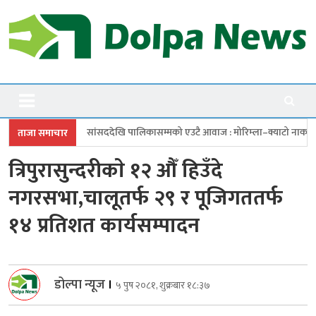
Skip
to
content
Dolpanews
Online Photo News Portal
देखि पालिकासम्मको एउटै आवाज : मोरिम्ला–क्याटो नाका तत्काल खोल
चारबुँदे
ताजा समाचार
त्रिपुरासुन्दरीकाे १२ औँ हिउँदे
नगरसभा,चालूतर्फ २९ र पूजिगततर्फ
१४ प्रतिशत कार्यसम्पादन
डोल्पा न्यूज
।
५ पुष २०८१, शुक्रबार १८:३७