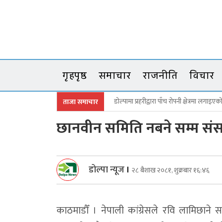
Skip
to
content
गृहपृष्ठ
समाचार
राजनीति
विचार
डोल्पामा प्रहरीद्वारा पाँच रोपनी क्षेत्रमा लगाइएक
ताजा समाचार
जगदुल्लामा बालविवाहको शृङ्खला तोड्दै सब
छानवीन समिति नबने सम्म संसद
डाेल्पा काइकेकाे घुम्ती सेवा, सामाजिक सुरक्ष
उकालोमा ब्याक हुँदा त्रिपुराकोटमा जिप दुर्घटना
डोल्पा न्यूज
।
२८ बैशाख २०८१, शुक्रबार १६:४६
वर्षौँदेखि रोकिएका छुट जग्गाका निवेदन अब दुई वर
बालविवाह विरुद्ध रणबहादुर कार्कीको दुई 
काठमाडौँ । नेपाली कांग्रेसले रवि लामिछ
विद्यालयबाट हिँडेका बालक घर पुग्न सकेनन्, भ