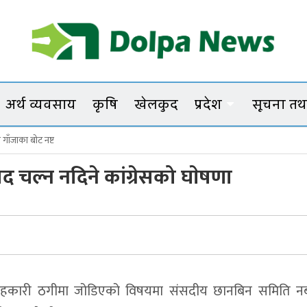
Dolpanews
Online Photo News Portal
अर्थ व्यवसाय
कृषि
खेलकुद
प्रदेश
सूचना तथा
ो गाँजाका बोट नष्ट
िना बोहोराको साहसी अभियान
 चल्न नदिने कांग्रेसको घाेषणा
ा भत्ता नवीकरण काठमाडौं–नेपालगञ्जमा पनि गरिने
्षभित्र टुंगिने
दशकको अभियान
ाने सहकारी ठगीमा जोडिएको विषयमा संसदीय छानबिन समिति 
ेरी करिडोरमा मृत फेला