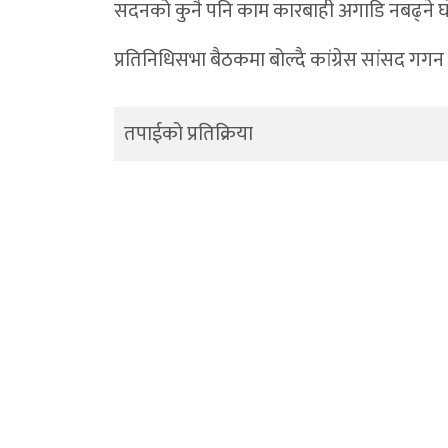
सदनको कुनै पनि काम कारबाही अगाडि नबढ्ने घ
भेरी करिडोर डोल्पामै राख्न नेकपाको अल्टिमेटम:भ
प्रतिनिधिसभा बैठकमा बोल्दै कांग्रेस सांसद गगन
कक्षाकोठामा प्रविधिको पहुँच बढाउँदै त्रिपुरासु
डोल्पामा खैरो हेरोइन जस्ताे देखिने पदार्थ र 
तपाईको प्रतिक्रिया
डाेल्पाकाे करबगाडमा फाइबर काटिँदा तीन दिन 
डोल्पामा बालविवाह रोकथामका लागि १२ बुँदे प्
आम्दानीले खर्च धान्न नसकेपछि छलगाड लघुजलवि
कान्छीबजारमा ट्राफिक चेकजाँच :चालक–यात्र
भेरी करिडोरको सडक पहिरो हटाएपछि सञ्चाल
भेरी करिडोरमा सुख्खा पहिरो, दुवैतर्फको याताय
५५ लाख ९० हजार नगद बरामद प्रकरण : स्रोत ख
डोल्पोबुद्धमा स्वास्थ्य सेवाको ऐतिहासिक छलाङ