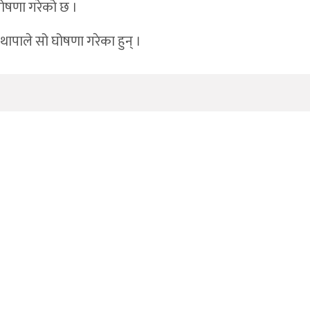
ोषणा गरेको छ ।
्रष्टाचार,महँगी र बेथितिविरुद्ध गर्जन
 थापाले सो घोषणा गरेका हुन् ।
न्दरी, विद्यालयलाई ICT सामग्री वितरण
६२ हजार ५ सय नगद सहित दुई जना पक्राउ
देखि टेलिकम सेवा प्रभावित
रतिबद्धता
द्युत् वडाले सम्हाल्ने
ुलाई सचेतना
नमा
ात ठप्प
ुलेपछि यार्चा कारोबारी हाजिर जमानीमा रिहा
 : धोमा पहिलो संस्थागत सुत्केरी