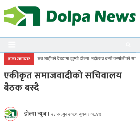
Skip
to
content
Dolpanews
Online Photo News Portal
ाहीको देउडामा झुम्यो डोल्पा, महोत्सव बन्यो कर्णालीको सांगीतिक उत्सव
त्रिपुरास
ताजा समाचार
एकीकृत समाजवादीको सचिवालय
बैठक बस्दै
डोल्पा न्यूज
।
२३ फाल्गुन २०८०, बुधबार ०६:४७