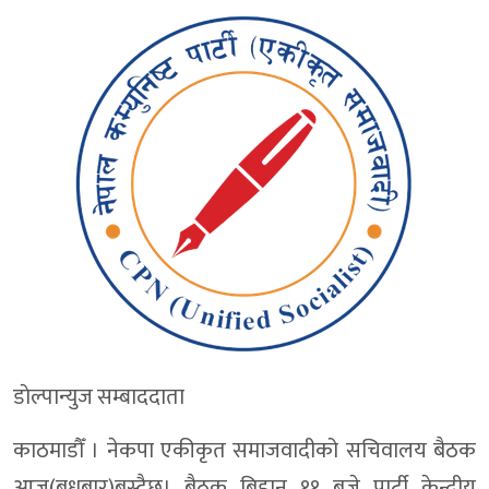
डाेल्पान्युज सम्बाददाता
काठमाडौँ । नेकपा एकीकृत समाजवादीको सचिवालय बैठक
आज(बुधबार)बस्दैछ। बैठक बिहान ११ बजे पार्टी केन्द्रीय