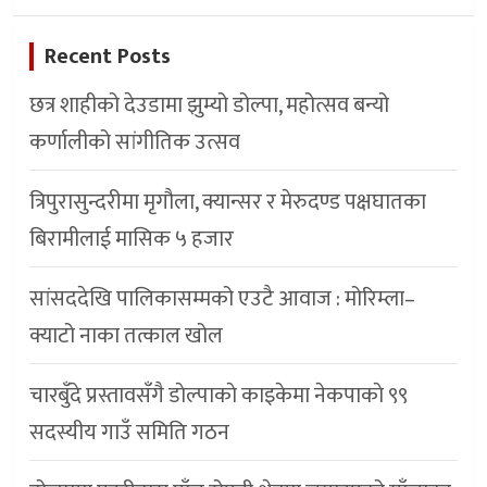
Recent Posts
छत्र शाहीको देउडामा झुम्यो डोल्पा, महोत्सव बन्यो
कर्णालीको सांगीतिक उत्सव
त्रिपुरासुन्दरीमा मृगौला, क्यान्सर र मेरुदण्ड पक्षघातका
बिरामीलाई मासिक ५ हजार
सांसददेखि पालिकासम्मको एउटै आवाज : मोरिम्ला–
क्याटो नाका तत्काल खोल
चारबुँदे प्रस्तावसँगै डाेल्पाकाे काइकेमा नेकपाकाे ९९
सदस्यीय गाउँ समिति गठन