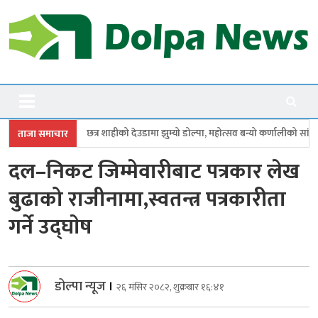
Skip
to
content
Dolpanews
Online Photo News Portal
शाहीको देउडामा झुम्यो डोल्पा, महोत्सव बन्यो कर्णालीको सांगीतिक उत्सव
त्रिपुरास
ताजा समाचार
दल–निकट जिम्मेवारीबाट पत्रकार लेख
बुढाको राजीनामा,स्वतन्त्र पत्रकारीता
गर्ने उद्घाेष
डोल्पा न्यूज
।
२६ मंसिर २०८२, शुक्रबार १६:४१