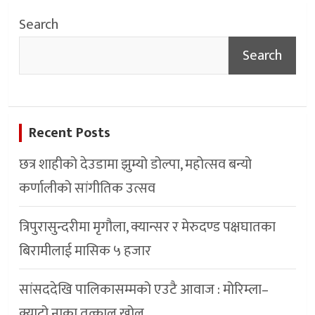
Search
Search
Recent Posts
छत्र शाहीको देउडामा झुम्यो डोल्पा, महोत्सव बन्यो
कर्णालीको सांगीतिक उत्सव
त्रिपुरासुन्दरीमा मृगौला, क्यान्सर र मेरुदण्ड पक्षघातका
बिरामीलाई मासिक ५ हजार
सांसददेखि पालिकासम्मको एउटै आवाज : मोरिम्ला–
क्याटो नाका तत्काल खोल