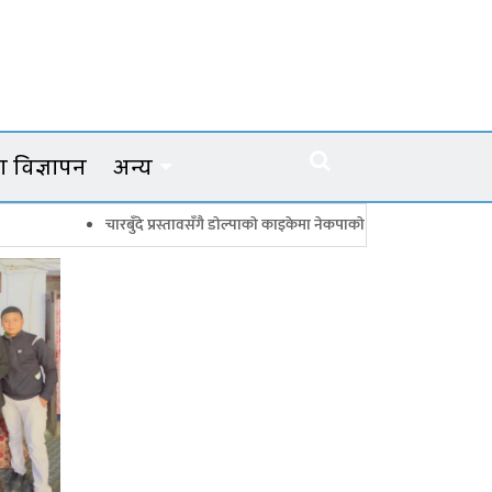
 विज्ञापन
अन्य
ारबुँदे प्रस्तावसँगै डाेल्पाकाे काइकेमा नेकपाकाे ९९ सदस्यीय गाउँ समिति गठन
डोल्