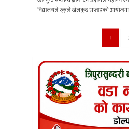
खेलकुद सम्बन्धि ज्ञान दिने उद्देश्यले यहाँको ए
विद्यालयले स्कुले खेलकुद सप्ताहकाे आयाेजन
Posts
1
pagination