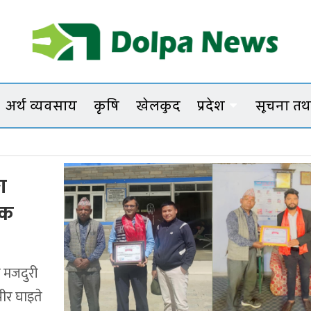
Dolpanews
Online Photo News Portal
अर्थ व्यवसाय
कृषि
खेलकुद
प्रदेश
सूचना तथा
च
ा
एक
ा मजदुरी
भीर घाइते