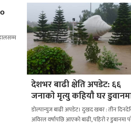
००
 हालसम्म
देशभर बाढी क्षेति अपडेट: ६६
जनाकाे मृत्यु कहियाै घर डुवानम
डाेल्पान्युज बाढी अपडेट। दुखद खबर : तीन दिनद
अविरल वर्षापछि आएको बाढी, पहिरो र डुबानमा प