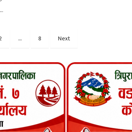
क
ा…
2
…
8
Next