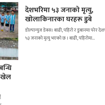
देशभरिमा ५३ जनाको मृत्यु,
खोलाकिनारका घरहरू डुबे
डाेल्पान्युज डेक्स। बाढी, पहिरो र डुबानमा परेर दे
५३ जनाको मृत्यु भएको छ । बाढी, पहिरोमा…
न्धि
े खेल
ई