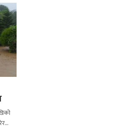
ा
ेखिको
रेर…