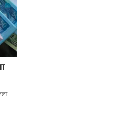
था
िला