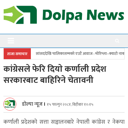
Skip
to
content
Dolpanews
Online Photo News Portal
देखि पालिकासम्मको एउटै आवाज : मोरिम्ला–क्याटो नाका तत्काल खोल
चारबुँदे
ताजा समाचार
कांग्रेसले फेरि दियाे कर्णाली प्रदेश
सरकारबाट बाहिरिने चेतावनी
डोल्पा न्यूज
।
१५ फाल्गुन २०८१, बिहीबार १०:१५
कर्णाली प्रदेशको सत्ता सञ्चालनबारे नेपाली कांग्रेस र नेकपा