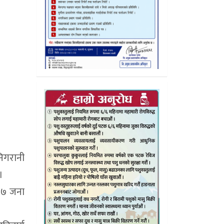
निगरानी
।
ा ७ जना