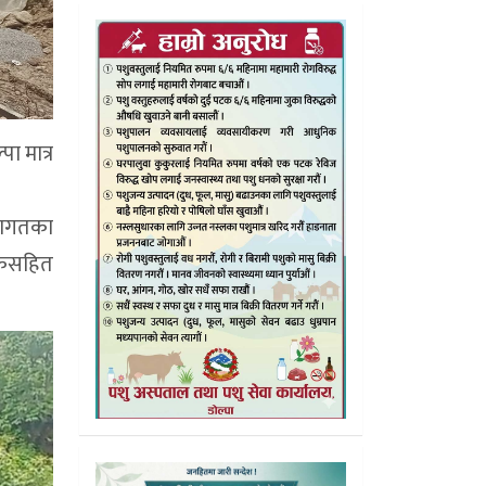
ा मात्र
्वागतका
िकसहित