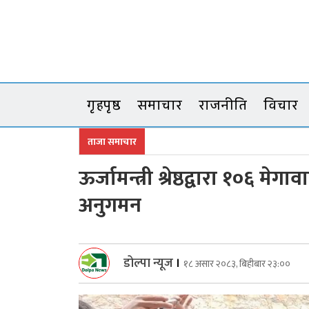
Skip
to
content
गृहपृष्ठ
समाचार
राजनीति
विचार
ताजा समाचार
ऊर्जामन्त्री श्रेष्ठद्वारा १०
अनुगमन
डोल्पा न्यूज
।
१८ असार २०८३, बिहीबार २३:००