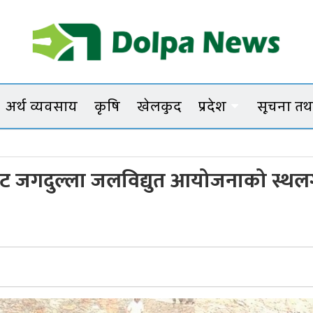
Dolpanews
Online Photo News Portal
अर्थ व्यवसाय
कृषि
खेलकुद
प्रदेश
सूचना तथा
चारबुँ
६ मेगावाट जगदुल्ला जलविद्युत आयोजनाको स्थ