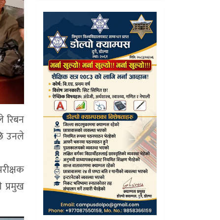
े रिबन
छि उनले
परीक्षक
 प्रमुख