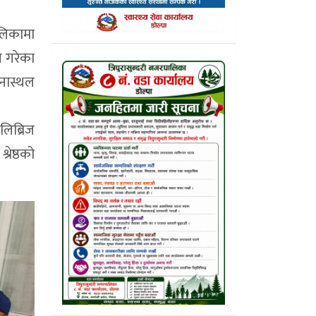
ालिकामा
न गरेका
जनास्थल
लिब्रिज
रेष्ठको