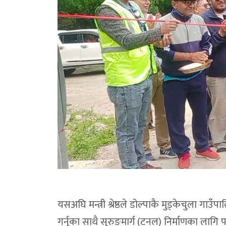
यसअघि मन्त्री श्रेष्ठले डोल्पाकै मुड्केचुल
गर्नुका साथै सुरुङमार्ग (टनल) निर्माणका लागि