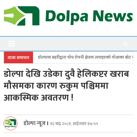
Skip
to
content
Dolpanews
Online Photo News Portal
मा प्रहरीद्वारा पाँच रोपनी क्षेत्रमा लगाइएको गाँजाका बोट नष्ट
जगदुल्लामा बालविवा
ताजा समाचार
डोल्पा देखि उडेका दुवै हेलिकप्टर खराब
मौसमका कारण रुकुम पश्चिममा
आकस्मिक अवतरण !
डोल्पा न्यूज
।
१६ भाद्र २०८१, आईतवार १७:५५