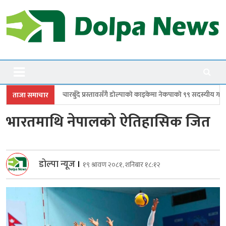
Skip
to
content
Dolpanews
Online Photo News Portal
दे प्रस्तावसँगै डाेल्पाकाे काइकेमा नेकपाकाे ९९ सदस्यीय गाउँ समिति गठन
डोल्पामा 
ताजा समाचार
भारतमाथि नेपालको ऐतिहासिक जित
डोल्पा न्यूज
।
१९ श्रावण २०८१, शनिबार १८:१२