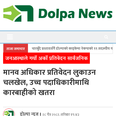
Skip
to
content
Dolpanews
Online Photo News Portal
बुँदे प्रस्तावसँगै डाेल्पाकाे काइकेमा नेकपाकाे ९९ सदस्यीय गाउँ समिति गठन
डोल्प
ताजा समाचार
जनआस्थाले गर्याे अर्काे प्रतिवेदन सार्वजनिक
मानव अधिकार प्रतिवेदन लुकाउन
चलखेल, उच्च पदाधिकारीमाथि
कारबाहीको खतरा
डोल्पा न्यूज
।
२८ चैत्र २०८२, शनिबार १९:४३