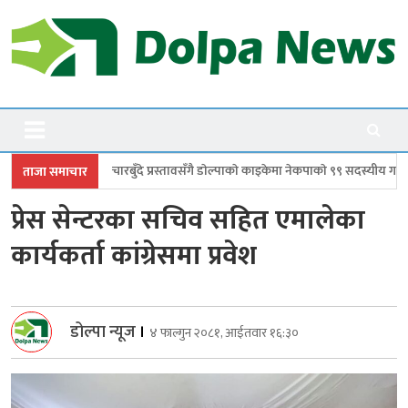
Skip
to
content
Dolpanews
Online Photo News Portal
दे प्रस्तावसँगै डाेल्पाकाे काइकेमा नेकपाकाे ९९ सदस्यीय गाउँ समिति गठन
डोल्पामा 
ताजा समाचार
प्रेस सेन्टरका सचिव सहित एमालेका
कार्यकर्ता कांग्रेसमा प्रवेश
डोल्पा न्यूज
।
४ फाल्गुन २०८१, आईतवार १६:३०