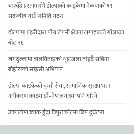
चारबुँदे प्रस्तावसँगै डाेल्पाकाे काइकेमा नेकपाकाे ९९
सदस्यीय गाउँ समिति गठन
डोल्पामा प्रहरीद्वारा पाँच रोपनी क्षेत्रमा लगाइएको गाँजाका
बोट नष्ट
जगदुल्लामा बालविवाहको शृङ्खला तोड्दै सबिना
बोहोराको साहसी अभियान
डाेल्पा काइकेकाे घुम्ती सेवा, सामाजिक सुरक्षा भत्ता
नवीकरण काठमाडौं–नेपालगञ्जमा पनि गरिने
उकालोमा ब्याक हुँदा त्रिपुराकोटमा जिप दुर्घटना