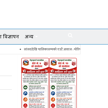
 विज्ञापन
अन्य
सांसददेखि पालिकासम्मको एउटै आवाज : मोरिम्ला–क्याटो नाका तत्काल खोल