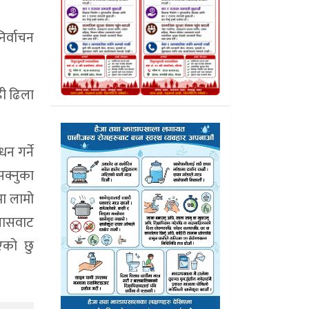
िर्वाचन
ही ढिला
न गर्ने
सक्नुका
मा लामो
यासवाट
एको छु