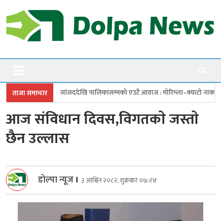
Skip
to
content
Dolpanews
Online Photo News Portal
ांसददेखि पालिकासम्मको एउटै आवाज : मोरिम्ला–क्याटो नाका तत्काल खोल
चार
ताजा समाचार
आज संविधान दिवस,विगतकाे जस्ताे
छैन उल्लास
डोल्पा न्यूज
।
३ आश्विन २०८२, शुक्रबार ०७:२४