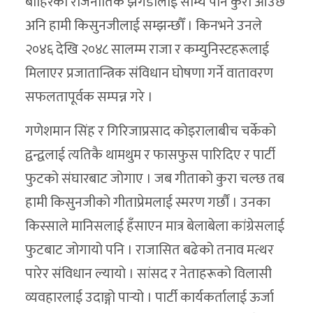
बाहिरको राजनीतिक झगडालाई साम्य पार्ने कुरा आउँछ
अनि हामी किसुनजीलाई सम्झन्छौँ । किनभने उनले
२०४६ देखि २०४८ सालम्म राजा र कम्युनिस्टहरूलाई
मिलाएर प्रजातान्त्रिक संविधान घोषणा गर्ने वातावरण
सफलतापूर्वक सम्पन्न गरे ।
गणेशमान सिंह र गिरिजाप्रसाद कोइरालाबीच चर्केको
द्वन्द्वलाई त्यतिकै थामथुम र फासफुस पारिदिए र पार्टी
फुटको संघारबाट जोगाए । जब गीताको कुरा चल्छ तब
हामी किसुनजीको गीताप्रेमलाई स्मरण गर्छौं । उनका
किस्साले मानिसलाई हँसाएन मात्र बेलाबेला कांग्रेसलाई
फुटबाट जोगायो पनि । राजासित बढेको तनाव मत्थर
पारेर संविधान ल्यायो । सांसद र नेताहरूको विलासी
व्यवहारलाई उदाङ्गो पार्‍यो । पार्टी कार्यकर्तालाई ऊर्जा