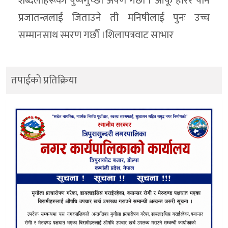
शब्देलीहरूका पुष्पगुच्छा अर्पण गर्छौं । आफू हारेर पनि
प्रजातन्त्रलाई जिताउने ती मनिषीलाई पुनः उच्च
सम्मानसाथ स्मरण गर्छौं ।शिलापत्रवाट साभार
तपाईको प्रतिक्रिया