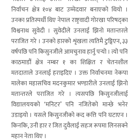
निर्वाचन क्षेत्र १०४ बाट उम्मेदवार बनाएको थियो ।
उनका प्रतिस्पर्धी थिए नेपाल राष्ट्रवादी गोरखा परिषद्‌का
विश्वनाथ सुवेदी । सुवेदीले उनलाई झिनो मतान्तरले
पराजित गरे । उनको हारको शृंखला त्यतिमै टुङ्गिएन, ३३
वर्षपछि पनि किसुनजीले आमचुनाव हार्नु पर्‍यो । त्यो पनि
काठमाडौं क्षेत्र नम्बर १ का शिक्षित र चेतनशील
मतदाताले उनलाई हराइदिए । उक्त निर्वाचनमा नेकपा
मालेका महासचिव मदनकुमार भण्डारीले उनलाई झिनो
मतान्तरले पराजित गरे । त्यसपछि किसुनजीलाई
विद्यालययको ‘मनिटर’ पनि नजितेको मान्छे भनेर
उडाइयो । यसले किसुनजीको कद कत्ति पनि घटाएन ।
किनकि, उनी हार र जित दुवैलाई सहज रूपमा लिनसक्ने
महान नेता थिए ।