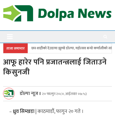
Skip
to
content
Dolpanews
Online Photo News Portal
छत्र शाहीको देउडामा झुम्यो डोल्पा, महोत्सव बन्यो कर्णालीको सांगीतिक उत्सव
त्
ताजा समाचार
आफू हारेर पनि प्रजातन्त्रलाई जिताउने
किसुनजी
डोल्पा न्यूज
।
२० फाल्गुन २०८०, आईतवार ०७:५३
–
ध्रुव सिम्खडा
| काठमाडौं, फागुन २० गते ।