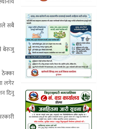
स्थानीय
ढाले सबै
 बेरुजु
ठेक्का
मा लगेर
शन दिनु
 सरकारी