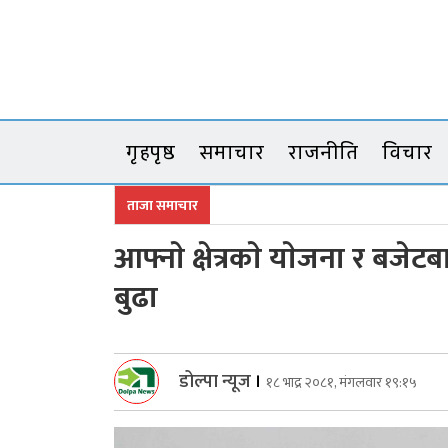
Skip
to
content
गृहपृष्ठ
समाचार
राजनीति
विचार
ताजा समाचार
आफ्नाे क्षेत्रकाे याेजना र बजेट
बुढा
डोल्पा न्यूज
।
१८ भाद्र २०८१, मंगलवार १९:१५