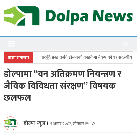
Skip
to
content
Dolpanews
Online Photo News Portal
 प्रस्तावसँगै डाेल्पाकाे काइकेमा नेकपाकाे ९९ सदस्यीय गाउँ समिति गठन
डोल्पामा प्
ताजा समाचार
डोल्पामा “वन अतिक्रमण नियन्त्रण र
जैविक विविधता संरक्षण” विषयक
छलफल
डोल्पा न्यूज
।
९ असार २०८२, सोमबार १५:५२