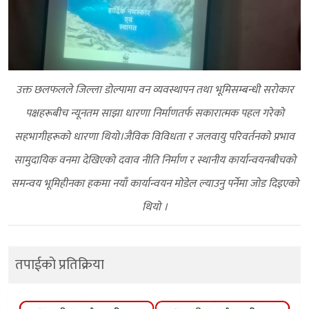
उक्त छलफलले जिल्ला डोल्पामा वन व्यवस्थापन तथा भूमिसम्बन्धी सरोकार
पक्षहरूबीच न्यूनतम साझा धारणा निर्माणतर्फ सकारात्मक पहल गरेको
सहभागीहरूको धारणा थियो।जैविक विविधता र जलवायु परिवर्तनको प्रभाव
सामुदायिक वनमा देखिएको दवाव नीति निर्माण र स्थानीय कार्यान्वयनबीचको
समन्वय भूमिहीनका हकमा नयाँ कार्यान्वयन मोडेल ल्याउनु पर्नेमा जाेड दिइएकाे
थियाे ।
तपाईको प्रतिक्रिया