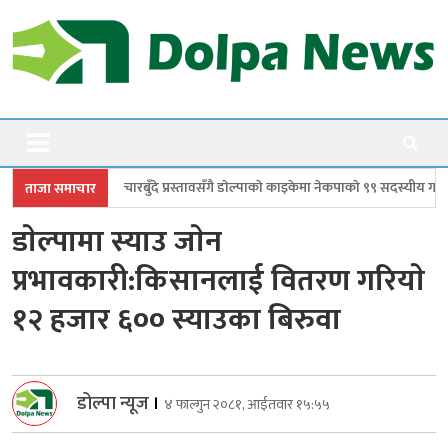
Skip
to
content
Dolpanews
Online Photo News Portal
ँदे प्रस्तावसँगै डाेल्पाकाे काइकेमा नेकपाकाे ९९ सदस्यीय गाउँ समिति गठन
डोल्पाम
ताजा समाचार
डाेल्पामा स्याउ जाेन
प्रभावकारी:किसानलाई वितरण गरियाे
१२ हजार ६०० स्याउका बिरुवा
डोल्पा न्यूज
।
४ फाल्गुन २०८१, आईतवार १५:५५