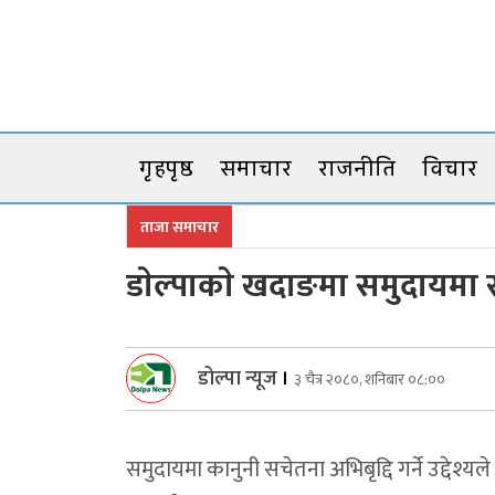
Skip
to
content
गृहपृष्ठ
समाचार
राजनीति
विचार
ताजा समाचार
डाेल्पाकाे खदाङमा समुदायमा
डोल्पा न्यूज
।
३ चैत्र २०८०, शनिबार ०८:००
समुदायमा कानुनी सचेतना अभिबृद्दि गर्ने उद्देश्