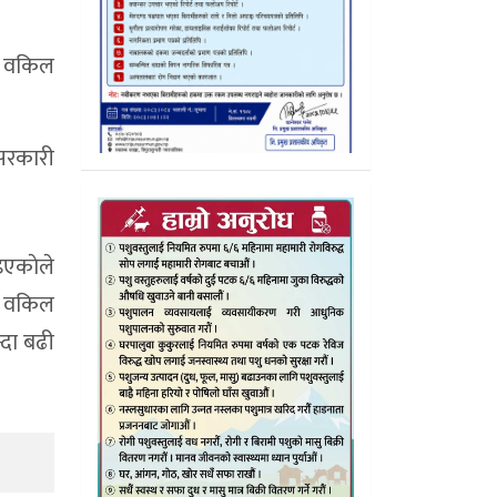
री वकिल
 सरकारी
एकाेले
ी वकिल
्दा बढी