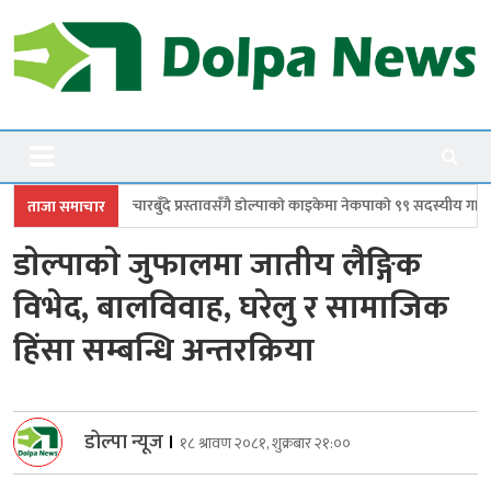
Skip
to
content
Dolpanews
Online Photo News Portal
ँदे प्रस्तावसँगै डाेल्पाकाे काइकेमा नेकपाकाे ९९ सदस्यीय गाउँ समिति गठन
डोल्पामा
ताजा समाचार
डाेल्पाकाे जुफालमा जातीय लैङ्गिक
विभेद, बालविवाह, घरेलु र सामाजिक
हिंसा सम्बन्धि अन्तरक्रिया
डोल्पा न्यूज
।
१८ श्रावण २०८१, शुक्रबार २१:००