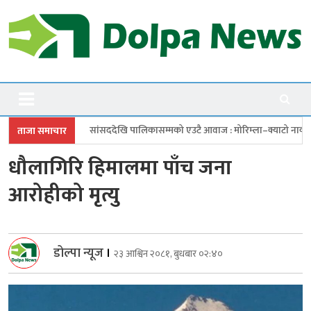
Skip
to
content
Dolpanews
Online Photo News Portal
ेखि पालिकासम्मको एउटै आवाज : मोरिम्ला–क्याटो नाका तत्काल खोल
चारबुँदे 
ताजा समाचार
धौलागिरि हिमालमा पाँच जना
आरोहीको मृत्यु
डोल्पा न्यूज
।
२३ आश्विन २०८१, बुधबार ०२:४०