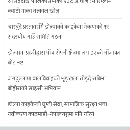
सांसददेखि पालिकासम्मको एउटै आवाज : मोरिम्ला–
क्याटो नाका तत्काल खोल
चारबुँदे प्रस्तावसँगै डाेल्पाकाे काइकेमा नेकपाकाे ९९
सदस्यीय गाउँ समिति गठन
डोल्पामा प्रहरीद्वारा पाँच रोपनी क्षेत्रमा लगाइएको गाँजाका
बोट नष्ट
जगदुल्लामा बालविवाहको शृङ्खला तोड्दै सबिना
बोहोराको साहसी अभियान
डाेल्पा काइकेकाे घुम्ती सेवा, सामाजिक सुरक्षा भत्ता
नवीकरण काठमाडौं–नेपालगञ्जमा पनि गरिने