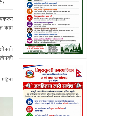
ो ।
य उपकरण
ित काम
्डचेनको
्डचेनको
क महिना