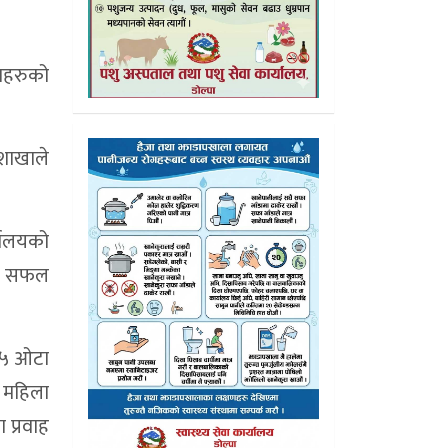
रमहरुको
शाखाले
्यालयको
ाउन सफल
र ५ ओटा
ा महिला
ा प्रवाह