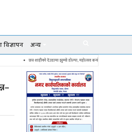
 विज्ञापन
अन्य
र शाहीको देउडामा झुम्यो डोल्पा, महोत्सव बन्यो कर्णालीको सांगीतिक उत्सव
त्रिपुर
्न–