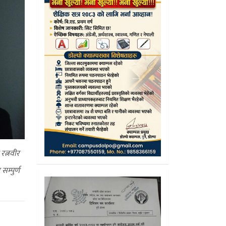
रत्नवीर
म्पुर्ण