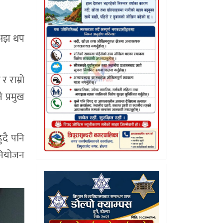
ै अझ थप
 राम्रो
 प्रमुख
ुदै पनि
िनियोजन