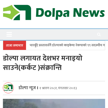
Skip
to
content
Dolpanews
Online Photo News Portal
ुँदे प्रस्तावसँगै डाेल्पाकाे काइकेमा नेकपाकाे ९९ सदस्यीय गाउँ समिति गठन
डोल्पाम
ताजा समाचार
डाेल्पा लगायत देशभर मनाइयो
साउने(कर्कट )संक्रान्ति
डोल्पा न्यूज
।
१ श्रावण २०८१, मंगलवार २०:१३