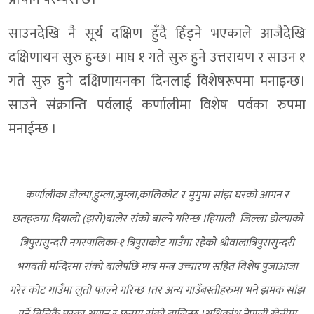
साउनदेखि नै सूर्य दक्षिण हुँदै हिँड्ने भएकाले आजैदेखि
दक्षिणायन सुरु हुन्छ। माघ १ गते सुरु हुने उत्तरायण र साउन १
गते सुरु हुने दक्षिणायनका दिनलाई विशेषरूपमा मनाइन्छ।
साउने संक्रान्ति पर्वलाई कर्णालीमा विशेष पर्वका रुपमा
मनाईन्छ ।
कर्णालीका डाेल्पा,हुम्ला,जुम्ला,कालिकाेट र मुगुमा सांझ घरकाे आगन र
छतहरुमा दियालो (झराे)बालेर रांकाे बाल्ने गरिन्छ ।हिमाली जिल्ला डाेल्पाकाे
त्रिपुरासुन्दरी नगरपालिका-१ त्रिपुराकाेट गाउँमा रहेकाे श्रीवालात्रिपुरासुन्दरी
भगवती मन्दिरमा रांकाे बालेपछि मात्र मन्त्र उच्चारण सहित विशेष पुजाआजा
गरेर काेट गाउँमा लुताे फाल्ने गरिन्छ ।तर अन्य गाउँबस्तीहरुमा भने झमक सांझ