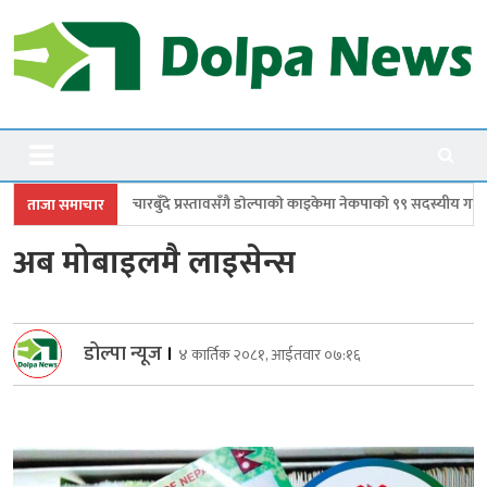
Skip
to
content
Dolpanews
Online Photo News Portal
ँदे प्रस्तावसँगै डाेल्पाकाे काइकेमा नेकपाकाे ९९ सदस्यीय गाउँ समिति गठन
डोल्पाम
ताजा समाचार
अब मोबाइलमै लाइसेन्स
डोल्पा न्यूज
।
४ कार्तिक २०८१, आईतवार ०७:१६