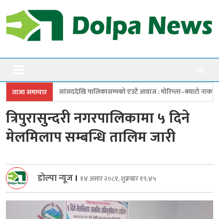
Skip
to
content
Dolpanews
Online Photo News Portal
देखि पालिकासम्मको एउटै आवाज : मोरिम्ला–क्याटो नाका तत्काल खोल
चारबुँदे 
ताजा समाचार
त्रिपुरासुन्दरी नगरपालिकामा ५ दिने
मेलमिलाप सम्बन्धि तालिम जारी
डोल्पा न्यूज
।
१४ असार २०८१, शुक्रबार १९:४५