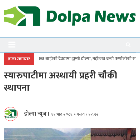
Skip
to
content
Dolpanews
Online Photo News Portal
शाहीको देउडामा झुम्यो डोल्पा, महोत्सव बन्यो कर्णालीको सांगीतिक उत्सव
त्रिपुरा
ताजा समाचार
स्यारुपाटीमा अस्थायी प्रहरी चाैकी
स्थापना
डोल्पा न्यूज
।
११ भाद्र २०८१, मंगलवार १२:५२