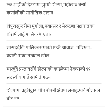
छत्र शाहीको देउडामा झुम्यो डोल्पा, महोत्सव बन्यो
कर्णालीको सांगीतिक उत्सव
त्रिपुरासुन्दरीमा मृगौला, क्यान्सर र मेरुदण्ड पक्षघातका
बिरामीलाई मासिक ५ हजार
सांसददेखि पालिकासम्मको एउटै आवाज : मोरिम्ला–
क्याटो नाका तत्काल खोल
चारबुँदे प्रस्तावसँगै डाेल्पाकाे काइकेमा नेकपाकाे ९९
सदस्यीय गाउँ समिति गठन
डोल्पामा प्रहरीद्वारा पाँच रोपनी क्षेत्रमा लगाइएको गाँजाका
बोट नष्ट