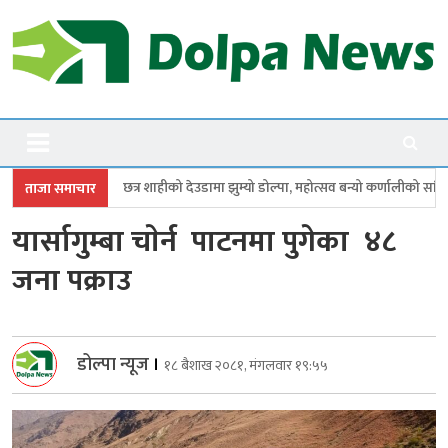
Skip
to
content
Dolpanews
Online Photo News Portal
ाहीको देउडामा झुम्यो डोल्पा, महोत्सव बन्यो कर्णालीको सांगीतिक उत्सव
त्रिपुरास
ताजा समाचार
यार्सागुम्बा चाेर्न पाटनमा पुगेका ४८
जना पक्राउ
डोल्पा न्यूज
।
१८ बैशाख २०८१, मंगलवार १९:५५