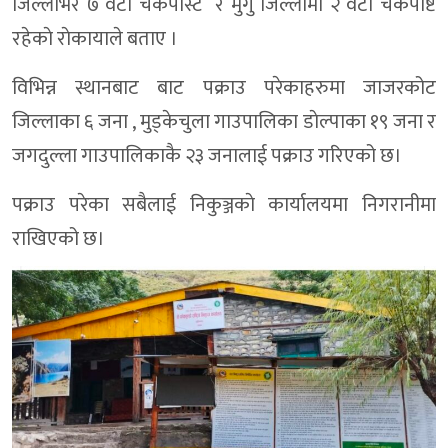
जिल्लाभर ७ वटा चेकपोस्ट र मुगु जिल्लामा २ वटा चेकपोष्ट
रहेकाे राेकायाले बताए ।
विभिन्न स्थानबाट बाट पक्राउ परेकाहरुमा जाजरकोट
जिल्लाका ६ जना , मुड्केचुला गाउपालिका डाेल्पाका १९ जना र
जगदुल्ला गाउपालिकाकै २३ जनालाई पक्राउ गरिएको छ।
पक्राउ परेका सबैलाई निकुञ्जकाे कार्यालयमा निगरानीमा
राखिएको छ।