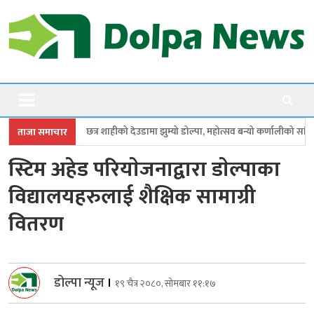
Skip
to
content
Dolpanews
Online Photo News Portal
्र शाहीको देउडामा झुम्यो डोल्पा, महोत्सव बन्यो कर्णालीको सांगीतिक उत्सव
त्रिपु
ताजा समाचार
स्टिम अहेड परियाेजनाद्वारा डाेल्पाका
विद्यालयहरुलाई शैक्षिक सामाग्री
वितरण
डोल्पा न्यूज
।
१९ चैत्र २०८०, सोमबार ११:१७