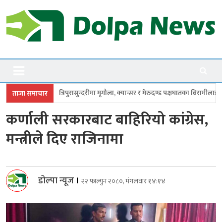
Skip
to
content
Dolpanews
Online Photo News Portal
रासुन्दरीमा मृगौला, क्यान्सर र मेरुदण्ड पक्षघातका बिरामीलाई मासिक ५ हजार
सांसद
ताजा समाचार
कर्णाली सरकारबाट बाहिरियो कांग्रेस,
मन्त्रीले दिए राजिनामा
डोल्पा न्यूज
।
२२ फाल्गुन २०८०, मंगलवार १४:१४