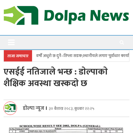
Skip
to
content
Dolpanews
Online Photo News Portal
ं अधुरो छ दुनै–तिप्ला सडक;स्थानीयले लगाए पूर्वाधार कार्यालयमा ताला
छत्र शाहीक
ताजा समाचार
एसईई नतिजाले भन्छ : डाेल्पाकाे
शैक्षिक अवस्था खस्कदाे छ
डोल्पा न्यूज
।
३० बैशाख २०८३, बुधबार २२:२५