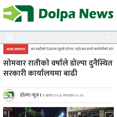
Skip
to
content
Dolpanews
Online Photo News Portal
हीको देउडामा झुम्यो डोल्पा, महोत्सव बन्यो कर्णालीको सांगीतिक उत्सव
त्रिपुरासु
ताजा समाचार
साेमवार रातीकाे वर्षाले डाेल्पा दुनैस्थित
सरकारी कार्यालयमा बाढी
डोल्पा न्यूज
।
१ श्रावण २०८१, मंगलवार ०८:०२