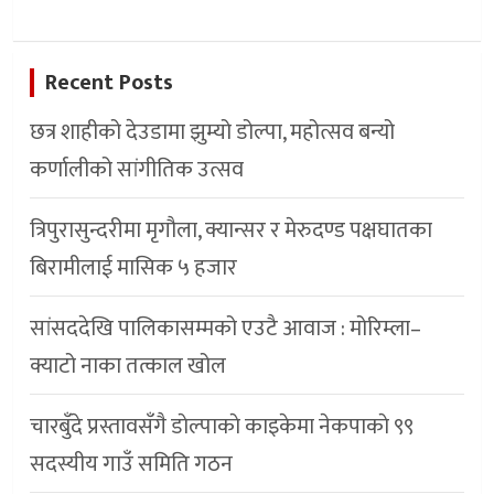
Recent Posts
छत्र शाहीको देउडामा झुम्यो डोल्पा, महोत्सव बन्यो
कर्णालीको सांगीतिक उत्सव
त्रिपुरासुन्दरीमा मृगौला, क्यान्सर र मेरुदण्ड पक्षघातका
बिरामीलाई मासिक ५ हजार
सांसददेखि पालिकासम्मको एउटै आवाज : मोरिम्ला–
क्याटो नाका तत्काल खोल
चारबुँदे प्रस्तावसँगै डाेल्पाकाे काइकेमा नेकपाकाे ९९
सदस्यीय गाउँ समिति गठन