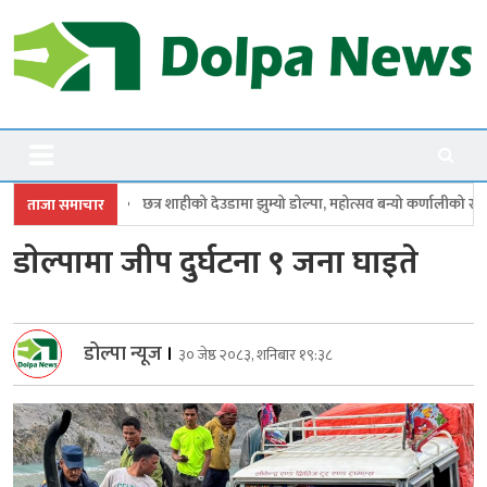
Skip
to
content
Dolpanews
Online Photo News Portal
को देउडामा झुम्यो डोल्पा, महोत्सव बन्यो कर्णालीको सांगीतिक उत्सव
त्रिपुरासुन्
ताजा समाचार
डाेल्पामा जीप दुर्घटना ९ जना घाइते
डोल्पा न्यूज
।
३० जेष्ठ २०८३, शनिबार १९:३८